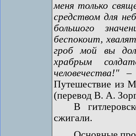
меня только свящ
средством для неб
большого значе
беспокоит, хвалят
гроб мой вы до
храбрым солда
человечества!"
– Г
Путешествие из М
(перевод В. А. Зор
В гитлеровской
сжигали.
Основные произ