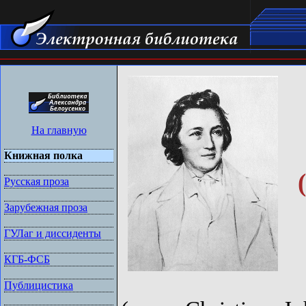
На главную
Книжная полка
Русская проза
Зарубежная проза
ГУЛаг и диссиденты
КГБ-ФСБ
Публицистика