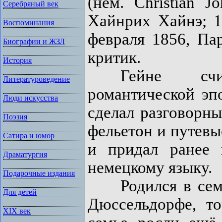
(нем. Christian J
Серебряный век
Хайнрих Хайнэ; 1
Воспоминания
февраля 1856, Па
Биографии и ЖЗЛ
критик.
История
Гейне счита
Литературоведение
романтической эп
Люди искусства
сделал разговорны
Поэзия
фельетон и путевы
Сатира и юмор
и придал ранее 
Драматургия
немецкому языку.
Подарочные издания
Родился в семье
Для детей
Дюссельдорфе, т
XIX век