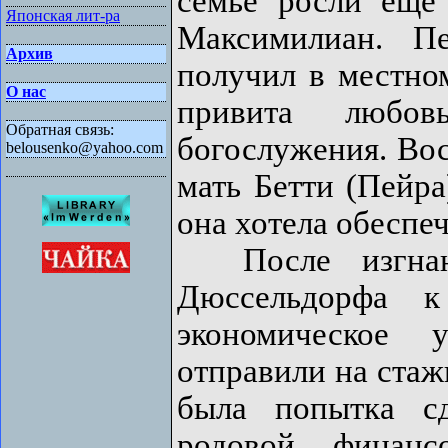
семье росли ещё
Японская лит-ра
Максимилиан. Пе
Архив
получил в местном
О нас
привита любов
Обратная связь:
богослужения. Вос
belousenko@yahoo.com
мать Бетти (Пейра
она хотела обеспе
После изгнани
Дюссельдорфа 
экономическое 
отправили на стаж
была попытка сд
родовой финанс